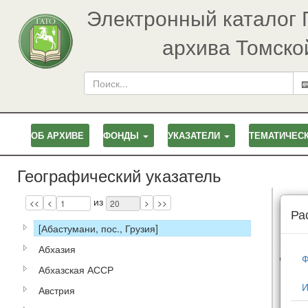
Электронный каталог 
архива Томско
ОБ АРХИВЕ
ФОНДЫ
УКАЗАТЕЛИ
ТЕМАТИЧЕС
Географический указатель
Page
Pages
из
<<
<
>
>>
Наим
Ра
[Абастумани, пос., Грузия]
Посто
Абхазия
данно
Ф
Абхазская АССР
И
Австрия