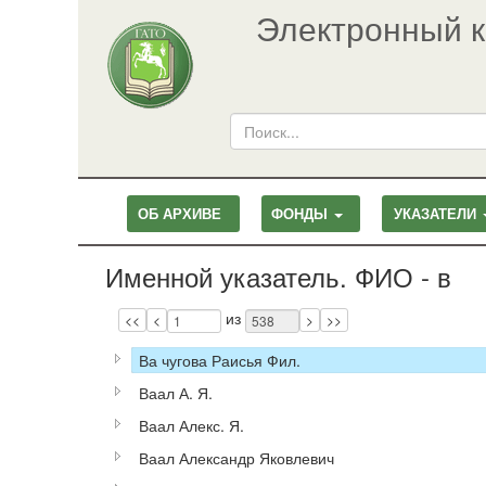
Электронный к
ОБ АРХИВЕ
ФОНДЫ
УКАЗАТЕЛИ
Именной указатель. ФИО - в
Page
Pages
из
<<
<
>
>>
Ва чугова Раисья Фил.
Ваал А. Я.
Ваал Алекс. Я.
Ваал Александр Яковлевич