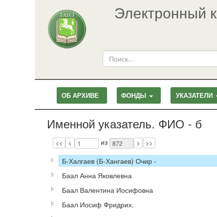
Электронный к
ОБ АРХИВЕ
ФОНДЫ
УКАЗАТЕЛИ
Именной указатель. ФИО - б
Page
Pages
из
<<
<
>
>>
Б-Халгаев (Б-Хангаев) Очир -
Баал Анна Яковлевна
Баал Валентина Иосифовна
Баал Иосиф Фридрих.