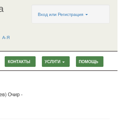
а
Вход
или
Регистрация
А-Я
КОНТАКТЫ
УСЛУГИ
ПОМОЩЬ
ев) Очир -